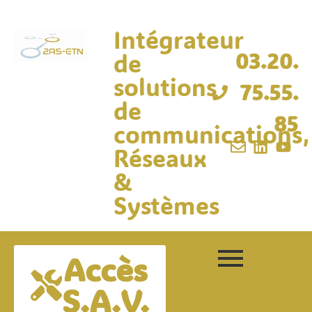
Intégrateur
de
03.20.
solutions
75.55.
de
85
communications,
Réseaux
&
Systèmes
Accès
S.A.V.