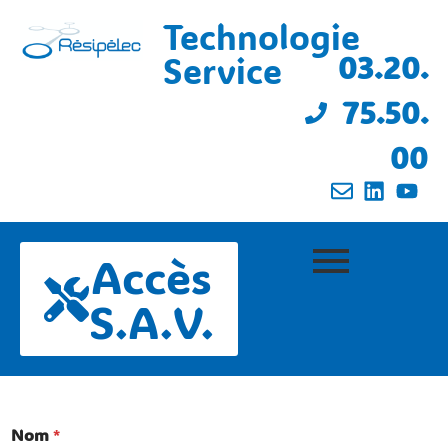
Technologie
Service
03.20.
75.50.
00
Accès
S.A.V.
Nom
*