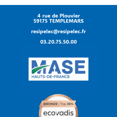
a
i
r
4 rue de Plouvier
e
59175 TEMPLEMARS
N
o
resipelec@resipelec.fr
m
03.20.75.50.00